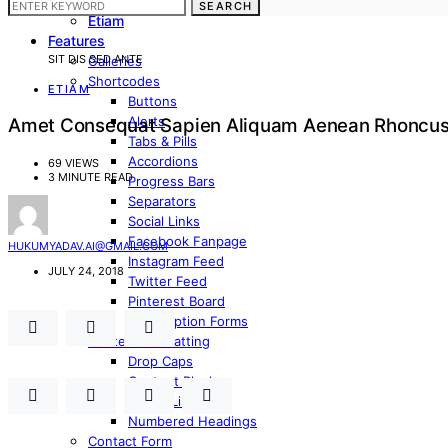
Vulputate
SEARCH
Etiam
Features
SIT DIS SED ANTE
Galleries
Shortcodes
ETIAM
Buttons
Alerts
Amet Consequat Sapien Aliquam Aenean Rhoncus
Tabs & Pills
Accordions
69 VIEWS
3 MINUTE READ
Progress Bars
Separators
Social Links
Facebook Fanpage
HUKUMYADAV.AI@GMAIL.COM
Instagram Feed
JULY 24, 2018
Twitter Feed
Pinterest Board
Subscription Forms
Content Formatting
Drop Caps
Content Blocks
Styled Lists
Numbered Headings
Contact Form