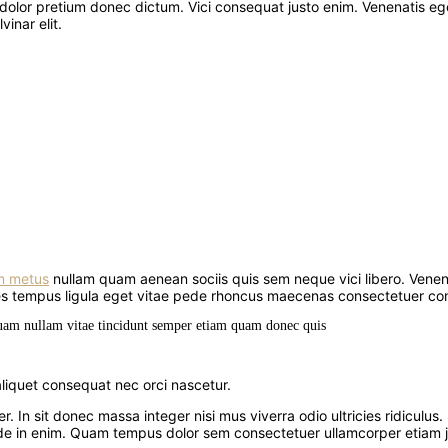
olor pretium donec dictum. Vici consequat justo enim. Venenatis ege
inar elit.
m metus
nullam quam aenean sociis quis sem neque vici libero. Venena
montes tempus ligula eget vitae pede rhoncus maecenas consectetue
iquam nullam vitae tincidunt semper etiam quam donec quis
liquet consequat nec orci nascetur.
In sit donec massa integer nisi mus viverra odio ultricies ridiculus.
de in enim. Quam tempus dolor sem consectetuer ullamcorper etiam jus