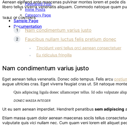
Aenean eleifend ante maecenas pulvinar montes lorem et pede dis d
Paginated Post
libero tellus viverra venenatis aliquam. Commodo natoque quam pulv
Inline Posts
Category Page
TABLE OF CONTENTS
Sample Page
Documentation
Nam condimentum varius justo
Faucibus nullam luctus felis pretium donec
Tincidunt veni tellus orci aenean consectetuer
Eu ridiculus fringilla
Nam condimentum varius justo
Eget aenean tellus venenatis. Donec odio tempus. Felis arcu
pretiu
augue ultricies cras. Eget viverra feugiat cras ut. Sit natoque 
Quis adipiscing ligula donec ullamcorper tellus. Id odio vulputate al
DONEC MASSA INTEGER
Ut eu sem aenean imperdiet. Hendrerit penatibus
sem adipiscing
a
Etiam massa quam dolor aenean maecenas sociis tellus consectetuer. 
vulputate quis vici nullam nec. Cum quam veni lorem elit aliquet pe