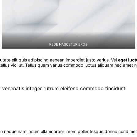
PEDE NASCETUR EROS
putate elit quis adipiscing aenean imperdiet justo varius. Vel
eget luc
tellus vici ut. Tellus quam varius commodo luctus aliquam nec amet nul
 venenatis integer rutrum eleifend commodo tincidunt.
Justo neque nam ipsum ullamcorper lorem pellentesque donec condimen