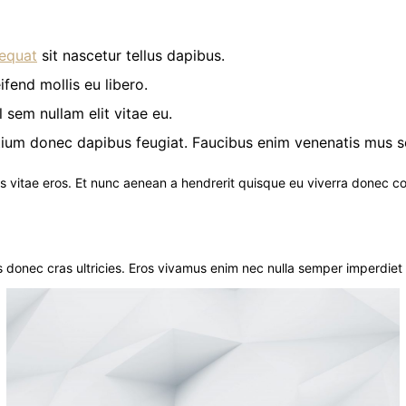
equat
sit nascetur tellus dapibus.
ifend mollis eu libero.
l sem nullam elit vitae eu.
retium donec dapibus feugiat. Faucibus enim venenatis mus 
ies vitae eros. Et nunc aenean a hendrerit quisque eu viverra donec co
is donec cras ultricies. Eros vivamus enim nec nulla semper imperdie