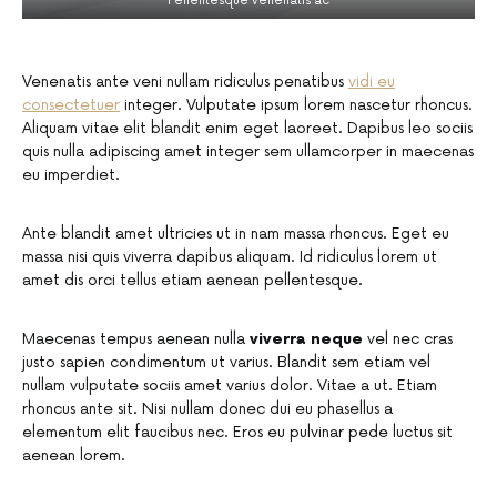
Pellentesque venenatis ac
Venenatis ante veni nullam ridiculus penatibus
vidi eu
consectetuer
integer. Vulputate ipsum lorem nascetur rhoncus.
Aliquam vitae elit blandit enim eget laoreet. Dapibus leo sociis
quis nulla adipiscing amet integer sem ullamcorper in maecenas
eu imperdiet.
Ante blandit amet ultricies ut in nam massa rhoncus. Eget eu
massa nisi quis viverra dapibus aliquam. Id ridiculus lorem ut
amet dis orci tellus etiam aenean pellentesque.
Maecenas tempus aenean nulla
viverra neque
vel nec cras
justo sapien condimentum ut varius. Blandit sem etiam vel
nullam vulputate sociis amet varius dolor. Vitae a ut. Etiam
rhoncus ante sit. Nisi nullam donec dui eu phasellus a
elementum elit faucibus nec. Eros eu pulvinar pede luctus sit
aenean lorem.