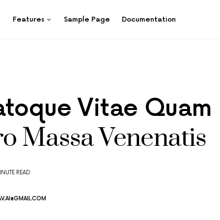
Features
Sample Page
Documentation
atoque Vitae Quam
ro Massa Venenatis
INUTE READ
V.AI@GMAIL.COM