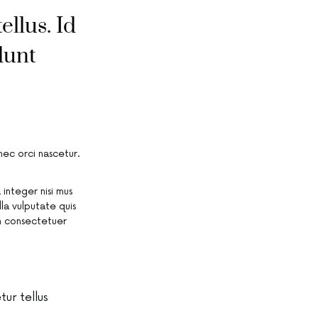
ellus. Id
dunt
ec orci nascetur.
integer nisi mus
lla vulputate quis
m consectetuer
tur tellus