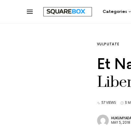
Categories
VULPUTATE
Et N
Libe
57 VIEWS
3 M
HUKUMYADA
MAY 5, 2018