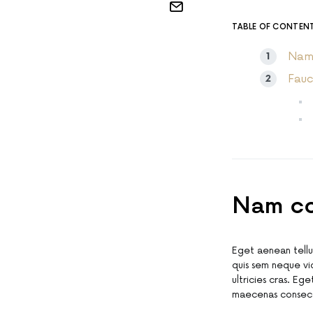
TABLE OF CONTEN
Nam 
Fauc
Nam co
Eget aenean tellu
quis sem neque vic
ultricies cras. Eg
maecenas consec