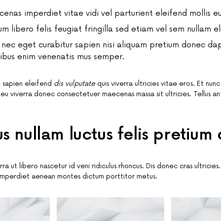
enas imperdiet vitae vidi vel parturient eleifend mollis eu
um libero felis feugiat fringilla sed etiam vel sem nullam el
s nec eget curabitur sapien nisi aliquam pretium donec dap
ibus enim venenatis mus semper.
 sapien eleifend
dis vulputate
quis viverra ultricies vitae eros. Et nun
eu viverra donec consectetuer maecenas massa sit ultricies. Tellus ant
.
s nullam luctus felis pretium
a ut libero nascetur id veni ridiculus rhoncus. Dis donec cras ultricies
imperdiet aenean montes dictum porttitor metus.