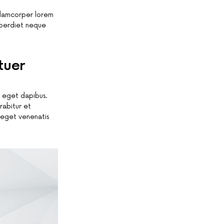
ullamcorper lorem
mperdiet neque
tuer
r eget dapibus.
rabitur et
m eget venenatis