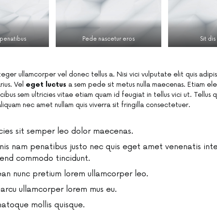
penatibus
Pede nascetur eros
Sit di
nteger ullamcorper vel donec tellus a. Nisi vici vulputate elit quis adip
rius. Vel
eget luctus
a sem pede sit metus nulla maecenas. Etiam ele
cibus sem ultricies vitae etiam quam id feugiat in tellus vici ut. Tellus 
quam nec amet nullam quis viverra sit fringilla consectetuer.
icies sit semper leo dolor maecenas.
is nam penatibus justo nec quis eget amet venenatis int
fend commodo tincidunt.
an nunc pretium lorem ullamcorper leo.
arcu ullamcorper lorem mus eu.
 natoque mollis quisque.