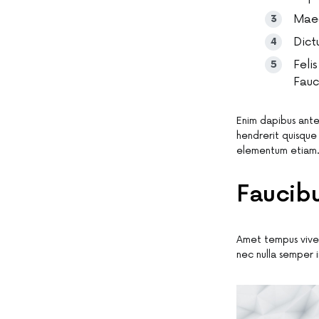
Maec
Dict
Feli
Fauc
Enim dapibus ante
hendrerit quisque 
elementum etiam
Faucibu
Amet tempus viverr
nec nulla semper 