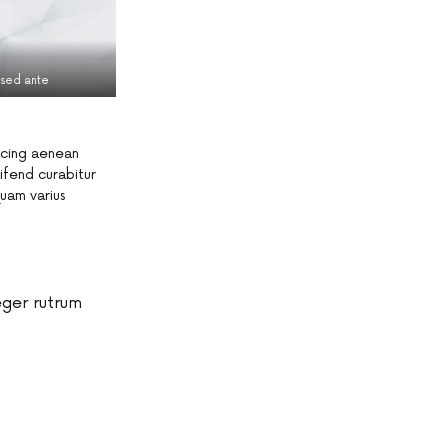
s sed ante
iscing aenean
ifend curabitur
quam varius
eger rutrum