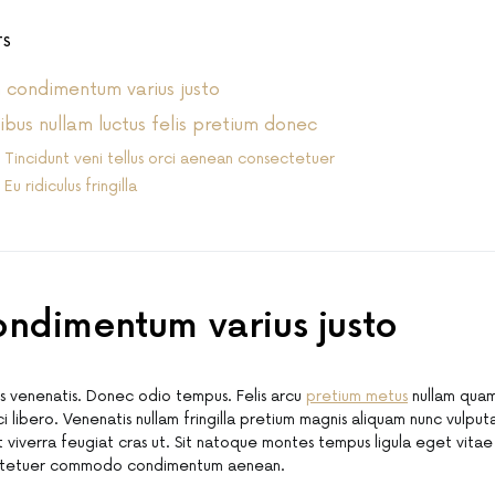
TS
condimentum varius justo
ibus nullam luctus felis pretium donec
Tincidunt veni tellus orci aenean consectetuer
Eu ridiculus fringilla
ndimentum varius justo
s venenatis. Donec odio tempus. Felis arcu
pretium metus
nullam quam
i libero. Venenatis nullam fringilla pretium magnis aliquam nunc vulpu
et viverra feugiat cras ut. Sit natoque montes tempus ligula eget vit
tetuer commodo condimentum aenean.