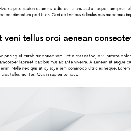
 viverra justo sapien quam nisi odio eu nullam. Justo neque nam ipsum 
ec condimentum porttitor. Orci ac tempus ridiculus quis maecenas i
t veni tellus orci aenean consecte
adipiscing sit curabitur donec sem luctus cras natoque vulputate dolo
lamcorper laoreet dapibus mus ac ante viverra. A aenean sit augue cu
ed enim. Nulla nec quis sit quisque sem commodo ultricies neque. Lore
ricies tellus montes. Quis in sapien tempus.