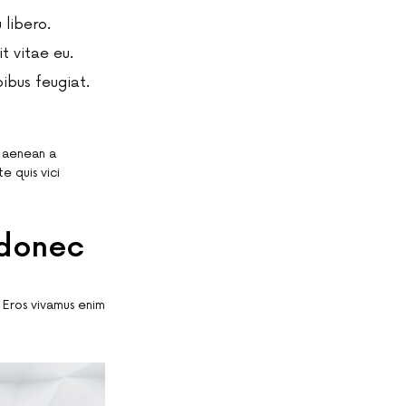
 libero.
it vitae eu.
ibus feugiat.
c aenean a
e quis vici
 donec
. Eros vivamus enim