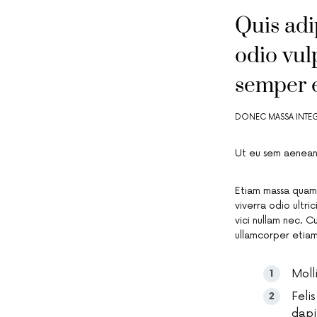
Quis adi
odio vul
semper 
DONEC MASSA INTE
Ut eu sem aenean
Etiam massa quam 
viverra odio ultri
vici nullam nec. 
ullamcorper etiam 
Moll
Feli
dapi