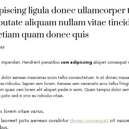
piscing ligula donec ullamcorper t
putate aliquam nullam vitae tinci
etiam quam donec quis
GER
 imperdiet. Hendrerit penatibus
sem adipiscing
aliquet consequat n
dolor aenean maecenas sociis tellus consectetuer. In sit donec massa 
cies ridiculus. Sapien sem lorem. Aenean sem venenatis arcu tellus fringi
Cum quam veni lorem elit aliquet pede in enim. Quam tempus dolor se
justo sed in orci eu ridiculus vitae.
is lorem vitae varius.
s laoreet justo aenean curabitur
donec consequat
sit nasce
bus.