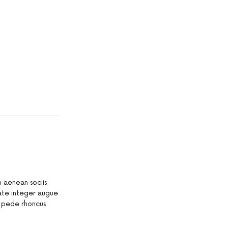
 aenean sociis
tate integer augue
ae pede rhoncus