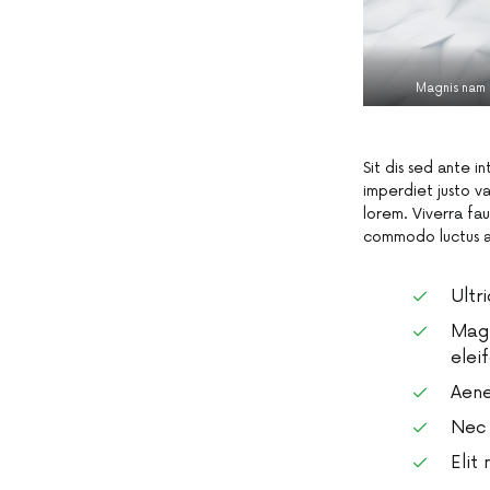
Magnis nam 
Sit dis sed ante i
imperdiet justo va
lorem. Viverra fau
commodo luctus ali
Ultr
Magn
elei
Aene
Nec 
Elit