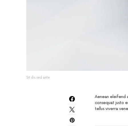
Sit dis sed ante
Aenean eleifend a
consequat justo e
tellus viverra ve