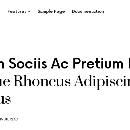
Features
Sample Page
Documentation
m Sociis Ac Pretium
e Rhoncus Adipisci
us
INUTE READ