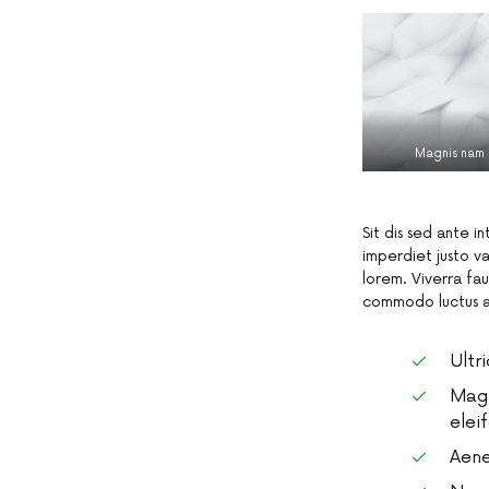
Magnis nam 
Sit dis sed ante i
imperdiet justo va
lorem. Viverra fau
commodo luctus ali
Ultr
Magn
elei
Aene