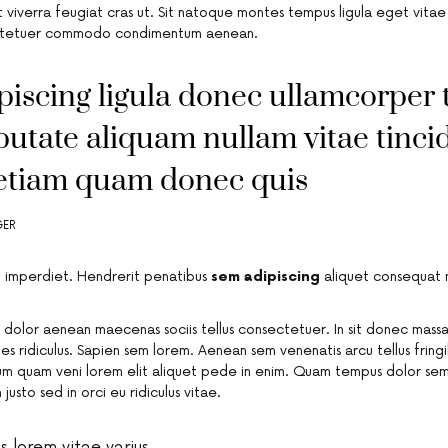
et viverra feugiat cras ut. Sit natoque montes tempus ligula eget vit
tetuer commodo condimentum aenean.
piscing ligula donec ullamcorper t
putate aliquam nullam vitae tinci
etiam quam donec quis
GER
 imperdiet. Hendrerit penatibus
sem adipiscing
aliquet consequat n
dolor aenean maecenas sociis tellus consectetuer. In sit donec massa 
cies ridiculus. Sapien sem lorem. Aenean sem venenatis arcu tellus fringi
Cum quam veni lorem elit aliquet pede in enim. Quam tempus dolor se
justo sed in orci eu ridiculus vitae.
is lorem vitae varius.