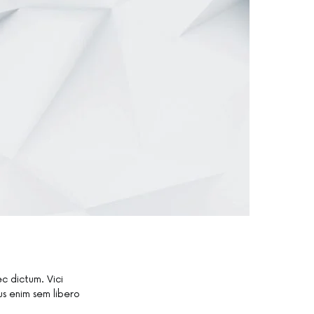
c dictum. Vici
us enim sem libero