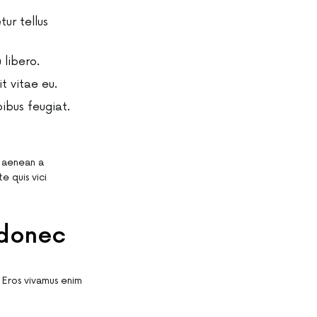
tur tellus
 libero.
it vitae eu.
ibus feugiat.
c aenean a
e quis vici
 donec
. Eros vivamus enim