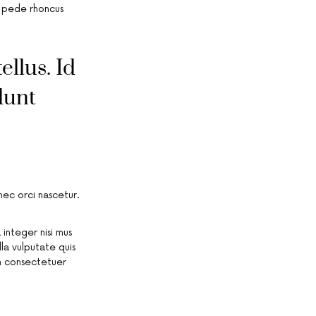
ae pede rhoncus
ellus. Id
dunt
ec orci nascetur.
integer nisi mus
lla vulputate quis
m consectetuer