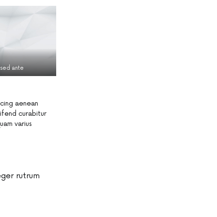
s sed ante
iscing aenean
ifend curabitur
quam varius
eger rutrum