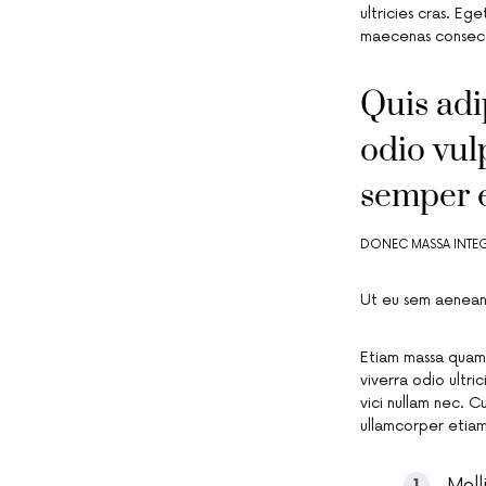
ultricies cras. Eg
maecenas consec
Quis adi
odio vul
semper 
DONEC MASSA INTE
Ut eu sem aenean
Etiam massa quam 
viverra odio ultri
vici nullam nec. 
ullamcorper etiam 
Moll