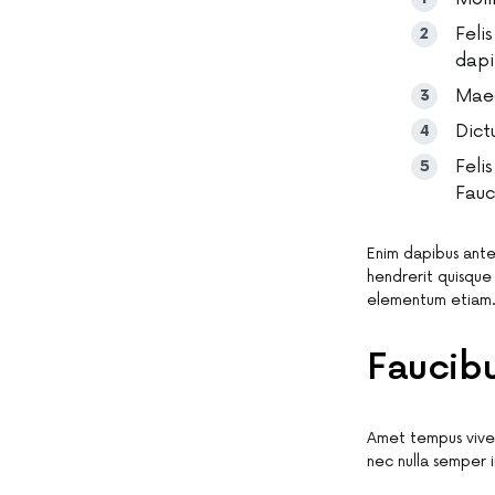
Feli
dapi
Maec
Dict
Feli
Fauc
Enim dapibus ante
hendrerit quisque 
elementum etiam
Faucibu
Amet tempus viverr
nec nulla semper 