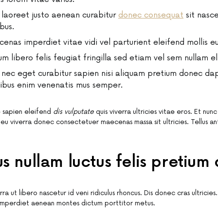
s laoreet justo aenean curabitur
donec consequat
sit nasce
bus.
enas imperdiet vitae vidi vel parturient eleifend mollis eu
um libero felis feugiat fringilla sed etiam vel sem nullam el
s nec eget curabitur sapien nisi aliquam pretium donec dap
ibus enim venenatis mus semper.
 sapien eleifend
dis vulputate
quis viverra ultricies vitae eros. Et nun
eu viverra donec consectetuer maecenas massa sit ultricies. Tellus ant
.
s nullam luctus felis pretium
a ut libero nascetur id veni ridiculus rhoncus. Dis donec cras ultricies
imperdiet aenean montes dictum porttitor metus.