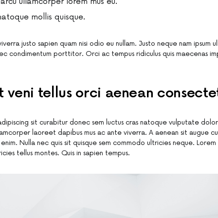
arcu ullamcorper lorem mus eu.
 natoque mollis quisque.
 viverra justo sapien quam nisi odio eu nullam. Justo neque nam ipsum 
ec condimentum porttitor. Orci ac tempus ridiculus quis maecenas i
t veni tellus orci aenean consecte
adipiscing sit curabitur donec sem luctus cras natoque vulputate dolo
lamcorper laoreet dapibus mus ac ante viverra. A aenean sit augue cu
ed enim. Nulla nec quis sit quisque sem commodo ultricies neque. Lore
ricies tellus montes. Quis in sapien tempus.