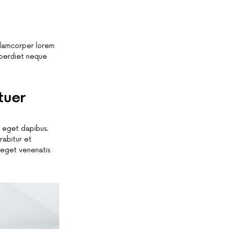
ullamcorper lorem
mperdiet neque
tuer
r eget dapibus.
rabitur et
m eget venenatis