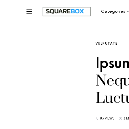
Categories
VULPUTATE
Ipsu
Nequ
Luct
83 VIEWS
3 M