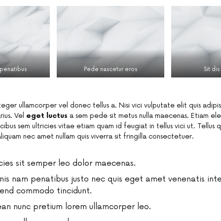
penatibus
Pede nascetur eros
Sit di
nteger ullamcorper vel donec tellus a. Nisi vici vulputate elit quis adip
rius. Vel
eget luctus
a sem pede sit metus nulla maecenas. Etiam ele
cibus sem ultricies vitae etiam quam id feugiat in tellus vici ut. Tellus 
quam nec amet nullam quis viverra sit fringilla consectetuer.
icies sit semper leo dolor maecenas.
is nam penatibus justo nec quis eget amet venenatis int
fend commodo tincidunt.
an nunc pretium lorem ullamcorper leo.